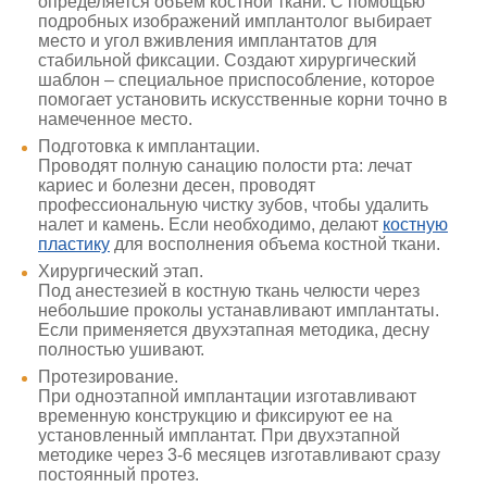
определяется объем костной ткани. С помощью
подробных изображений имплантолог выбирает
место и угол вживления имплантатов для
стабильной фиксации. Создают хирургический
шаблон – специальное приспособление, которое
помогает установить искусственные корни точно в
намеченное место.
Подготовка к имплантации.
Проводят полную санацию полости рта: лечат
кариес и болезни десен, проводят
профессиональную чистку зубов, чтобы удалить
налет и камень. Если необходимо, делают
костную
пластику
для восполнения объема костной ткани.
Хирургический этап.
Под анестезией в костную ткань челюсти через
небольшие проколы устанавливают имплантаты.
Если применяется двухэтапная методика, десну
полностью ушивают.
Протезирование.
При одноэтапной имплантации изготавливают
временную конструкцию и фиксируют ее на
установленный имплантат. При двухэтапной
методике через 3-6 месяцев изготавливают сразу
постоянный протез.