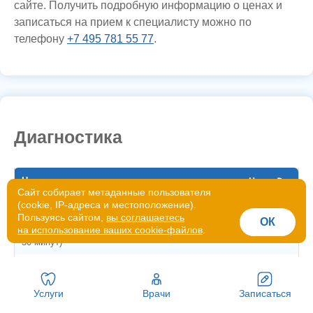
сайте. Получить подробную информацию о ценах и
записаться на прием к специалисту можно по
телефону
+7 495 781 55 77
.
Диагностика
Название
Цена, ₽
Сайт собирает метаданные пользователя
(cookie, IP-адреса и местоположение).
Базовая консультация стоматолога (до 30 минут)
3 500
Пользуясь сайтом,
вы соглашаетесь
ОК
на использование ваших cookie-файлов
.
Расширенная консультация стоматолога (свыше
8 500
30 минут)
Базовая консультация ведущего стоматолога (до
5 000
30 минут)
Услуги
Врачи
Записаться
Повторный осмотр стоматолога
2 500