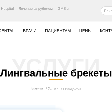
Hospital
Лечение за рубежом
GMS в
DENTAL
ВРАЧИ
ПАЦИЕНТАМ
ЦЕНЫ
КОНТ
УСЛУГИ
Лингвальные брекеты
Главная
Услуги
Ортодонтия