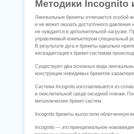
Методики Incognito 
Лингвальные брекеты отличаются особой и
и не может оказать достаточного давления
не нуждается в дополнительной нагрузке. 
управляемый компьютером специальный робо
В результате дуга и брекеты идеально при
весeaдаптация к
брекет-системам
происходи
Существуют два основных вида лингвальн
конструкции невидимых брекетов характере
Система Incognito изготавливается из спла
в окислительной среде оксидной пленки. П
металлических
брекет-систем
.
Incognito брекеты выпустили облегченную ве
Incognito — это принципиальное нововведен