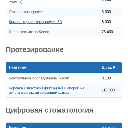
снимок)
Ортопантомография
6 000
Компьютерная томография 3D
8 000
Депрограмматор Коиса
26 400
Протезирование
Название
Цена, ₽
Контрольное обследование T-scan
8 100
Коронка с винтовой фиксацией с опорой на
116 000
имплантат, оксид циркония/ E-max
Цифровая стоматология
Название