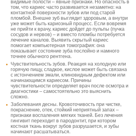
видимые полости – явные признаки. Но опасность в
том, что кариес часто развивается незаметно: на
контактной поверхности зубов или под старой
пломбой. Внешне зуб выглядит здоровым, а внутри
уже может быть кариозный процесс. Если вовремя
не прийти к врачу, кариес дойдет до пульпы (пучка
сосудов и нервов) – и вместо пломбы потребуется
лечение каналов. Выявить скрытый кариес
помогает компьютерная томография: она
показывает состояние зуба послойно и намного
точнее обычного рентгена.
Чувствительность зубов. Реакция на холодную или
горячую пищу, сладкое, кислое может быть связана
с истончением эмали, клиновидным дефектом или
начинающимся кариесом. Причины
чувствительности определяет врач после осмотра и
диагностики – самостоятельно это выяснить
сложно.
Заболевания десны. Кровоточивость при чистке,
покраснение, отек, стойкий неприятный запах –
признаки воспаления мягких тканей. Без лечения
гингивит переходит в пародонтит, при котором
костная ткань вокруг зубов разрушается, и зубы
начинают расшатываться.