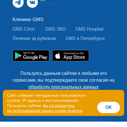
Клиники GMS
GMS Clinic
GMS ЭКО
GMS Hospital
Лечение за рубежом
GMS в Петербурге
Пользуясь данным сайтом и любыми его
сервисами, вы подтверждаете свое согласие на
обработку персональных данных
Сайт собирает метаданные пользователя
(cookie, IP-адреса и местоположение).
© 2015-2023 GMS Dental.
Пользуясь сайтом,
вы соглашаетесь
ОК
Все права защищены.
на использование ваших cookie-файлов
.