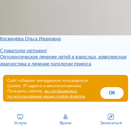
Космачёва Ольга Ивановна
Стоматолог-ортодонт
Ортодонтическое лечение детей и взрослых, комплексная
диагностика и лечение патологии прикуса
Сайт собирает метаданные пользователя
ВРАЧИ
(cookie, IP-адреса и местоположение).
Наши специалисты
Пользуясь сайтом,
вы соглашаетесь
ОК
на использование ваших cookie-файлов
.
Напишите нам в Telegram
Услуги
Врачи
Записаться