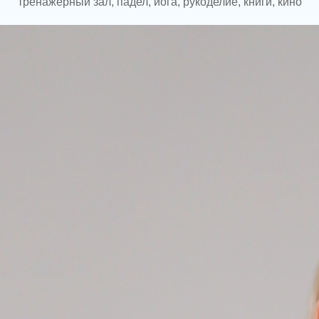
тренажёрный зал, падел, йога, рукоделие, книги, кино